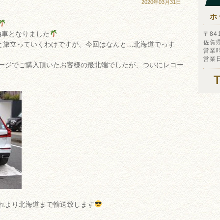
2020年03月31日
ホ
納車となりました
〒841
佐賀
と旅立っていくわけですが、今回はなんと…北海道でっす
営業時
営業
ージでご購入頂いたお客様の最北端でしたが、ついにレコー
れより北海道まで輸送致します