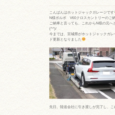
こんばんはホットジャックガレージです
N様ボルボ V60クロスカントリーのご
ご納車と言っても、これからN様の元へ
(^^)/
今までは、宮城県がホットジャックガレ
ド更新となりました
先日、陸送会社に引き渡しが完了し、こ