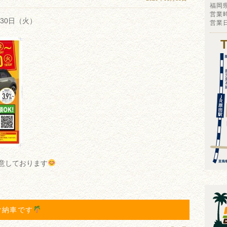
福岡
営業時
30日（火）
営業
意しております
ご納車です