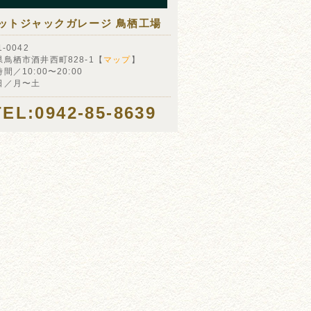
ットジャックガレージ 鳥栖工場
-0042
県鳥栖市酒井西町828-1【
マップ
】
間／10:00〜20:00
日／月〜土
TEL:0942-85-8639