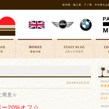
欧州車、輸入車、アメ車、中古車をお
202
2016年01月22日
年末
ご用意☆
202
2/
バー20%オフ☆
202