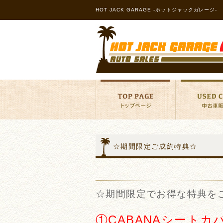
HOT JACK GARAGE -ホットジャックガレージ-
☆期間限定ご成約特典☆
☆期間限定でお得な特典を
①CABANAシートカ