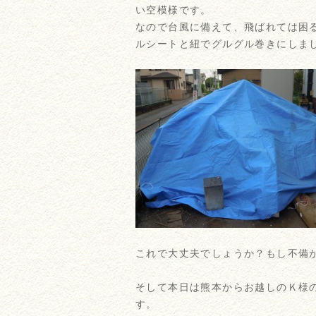
い空模様です。
なので台風に備えて、飛ばれては困
ルシートと紐でグルグル巻きにしま
これで大丈夫でしょうか？もし不備
そして本日は熊本からお越しのＫ様
す。