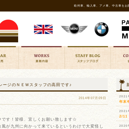
欧州車、輸入車、アメ車、中古車をお
レージのＮＥＷスタッフの高田です♪
202
2014年07月09日
年末
202
2/
中です！皆様、宜しくお願い致します☆
台風が九州に向かって来ているというわけで大変怪し
202