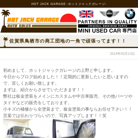
HOT JACK GARAGE -ホットジャックガレージ-
佐賀県鳥栖市の商工団地の一角で頑張ってます！！
2014年03月13日
初めまして、ホットジャックガレージの上野と申します。
今日からブログ始めました！！定期的に更新したいと思いますの
で、宜しくお願い致します。
まずは、紹介からさせていただきます！！
弊社は板金塗装をメインにカスタムや中古車販売、その他パーツや
タイヤなどの販売をしております。
小キズの補修から全塗装まで、板金塗装の事ならお任せ下さい！！
言葉では伝わりづらいので、写真アップします！！笑