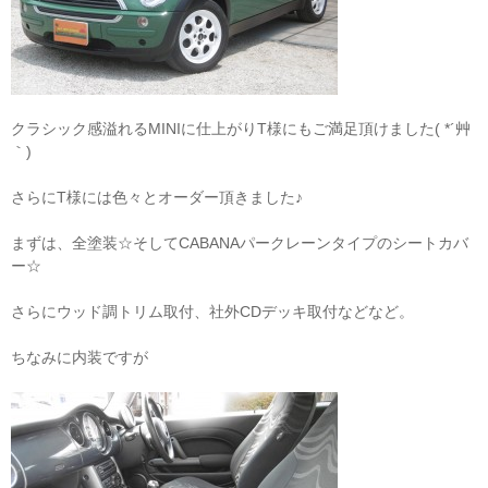
クラシック感溢れるMINIに仕上がりT様にもご満足頂けました( *´艸
｀)
さらにT様には色々とオーダー頂きました♪
まずは、全塗装☆そしてCABANAパークレーンタイプのシートカバ
ー☆
さらにウッド調トリム取付、社外CDデッキ取付などなど。
ちなみに内装ですが