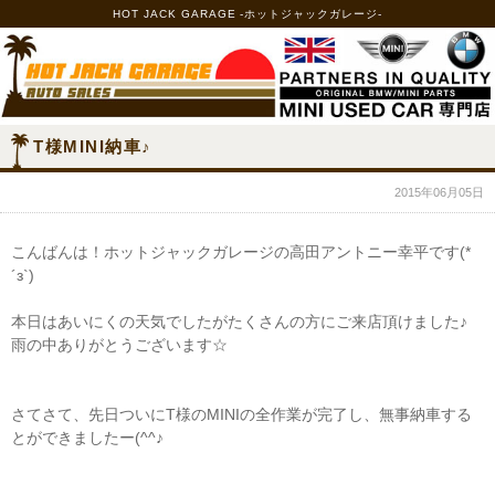
HOT JACK GARAGE -ホットジャックガレージ-
T様MINI納車♪
2015年06月05日
こんばんは！ホットジャックガレージの高田アントニー幸平です(*
´з`)
本日はあいにくの天気でしたがたくさんの方にご来店頂けました♪
雨の中ありがとうございます☆
さてさて、先日ついにT様のMINIの全作業が完了し、無事納車する
とができましたー(^^♪