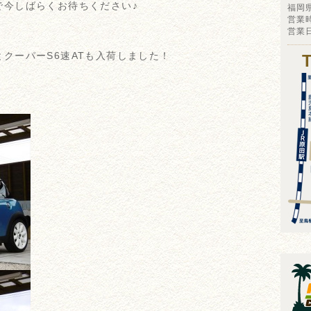
で今しばらくお待ちください♪
福岡
営業時
営業
クーパーS6速ATも入荷しました！