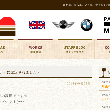
欧州車、輸入車、アメ車、中古車をお
トナーに認定されました♪
202
2015年06月19日
年末
202
ジの高田でっす☆
2/
います(^^♪
202