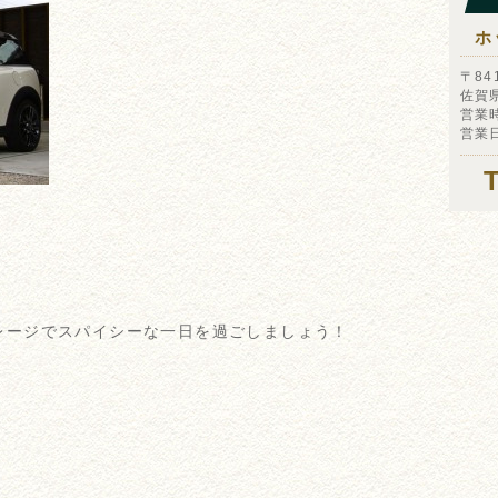
ホ
〒841
佐賀
営業時
営業
レージでスパイシーな一日を過ごしましょう！