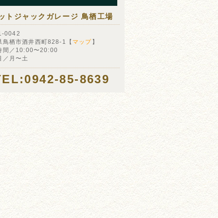
ットジャックガレージ 鳥栖工場
-0042
県鳥栖市酒井西町828-1【
マップ
】
間／10:00〜20:00
日／月〜土
TEL:0942-85-8639