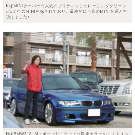
K様MINIクーパー☆人気のブリティッシュレーシンググリーン
♪低走行のMINIを探されており、最終的に当店のMINIを選んで
頂けました♪
H様BMW318i Mスポーツリミテッド☆限定カラーのエストリル