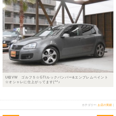
U様VW ゴルフ５☆GTIルックバンパー&エンブレムペイント
☆オシャレに仕上がってます(^^♪
カテゴリー:
お店の実績
｜