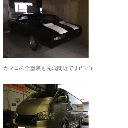
カマロの全塗装も完成間近です(*’▽’)