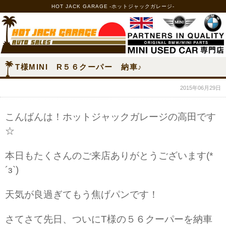
HOT JACK GARAGE -ホットジャックガレージ-
T様MINI R５６クーパー 納車♪
2015年06月29日
こんばんは！ホットジャックガレージの高田です
☆
本日もたくさんのご来店ありがとうございます(*
´з`)
天気が良過ぎてもう焦げパンです！
さてさて先日、ついにT様の５６クーパーを納車