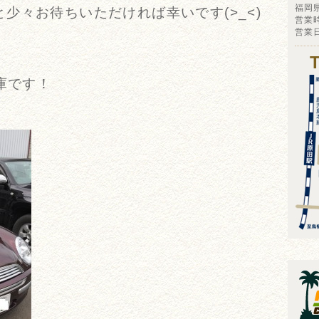
福岡
少々お待ちいただければ幸いです(>_<)
営業時
営業
庫です！