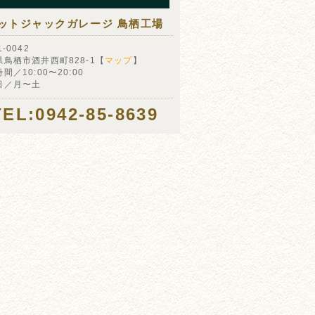
ットジャックガレージ 鳥栖工場
-0042
県鳥栖市酒井西町828-1【
マップ
】
間／10:00〜20:00
日／月〜土
TEL:0942-85-8639