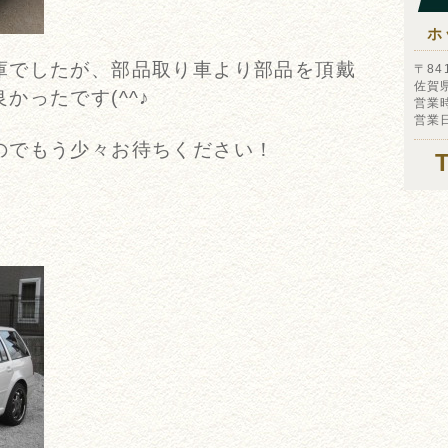
ホ
庫でしたが、部品取り車より部品を頂戴
〒841
佐賀
かったです(^^♪
営業時
営業
のでもう少々お待ちください！