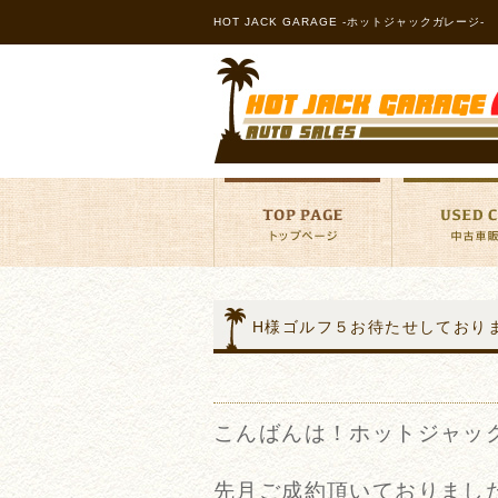
HOT JACK GARAGE -ホットジャックガレージ-
H様ゴルフ５お待たせしており
こんばんは！ホットジャッ
先月ご成約頂いておりまし