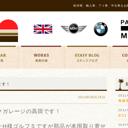
欧州車、輸入車、アメ車、中古車をお
ます！
202
2015年06月26日
年末
クガレージの高田です！
202
2/
たH様ゴルフ５ですが部品が本国取り寄せ
202