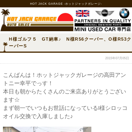
HOT JACK GARAGE -ホットジャックガレージ-
H様ゴルフ５ GT納車♪ N様R56クーパー、O様R53ク
ーパーS
2015年07月05日
こんばんは！ホットジャックガレージの高田アン
トニー幸平でっす！
本日も朝からたくさんのご来店ありがとうござい
ます☆
まず朝一でいつもお世話になっているI様シロッコ
オイル交換で入庫しました♪