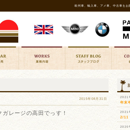
欧州車、輸入車、アメ車、中古車をお
202
2015年08月31日
年末
クガレージの高田でっす！
202
2/
202