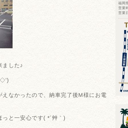
福岡
営業時
営業
来ました♪
◇’)ゞ
がえなかったので、納車完了後M様にお電
と一安心です( *´艸｀)