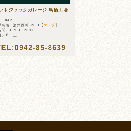
ットジャックガレージ 鳥栖工場
-0042
県鳥栖市酒井西町828-1【
マップ
】
間／10:00〜20:00
日／月〜土
TEL:0942-85-8639