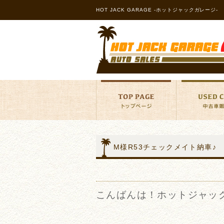
HOT JACK GARAGE -ホットジャックガレージ-
M様R53チェックメイト納車♪
こんばんは！ホットジャッ