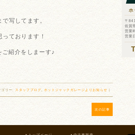
。
ホ
まで写してます。
〒841
佐賀
営業時
思っております！
営業
をご紹介をしまーす♪
テゴリー:
スタッフブログ
,
ホットジャックガレージよりお知らせ
｜
次の記事