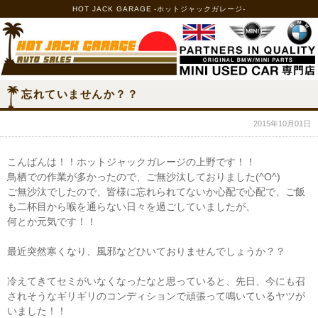
HOT JACK GARAGE -ホットジャックガレージ-
忘れていませんか？？
2015年10月01日
こんばんは！！ホットジャックガレージの上野です！！
鳥栖での作業が多かったので、ご無沙汰しておりました(^O^)
ご無沙汰でしたので、皆様に忘れられてないか心配で心配で、ご飯
も二杯目から喉を通らない日々を過ごしていましたが、
何とか元気です！！
最近突然寒くなり、風邪などひいておりませんでしょうか？？
冷えてきてセミがいなくなったなと思っていると、先日、今にも召
されそうなギリギリのコンディションで頑張って鳴いているヤツが
いました！！