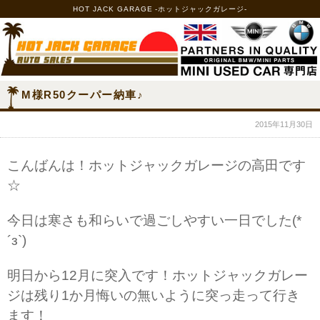
HOT JACK GARAGE -ホットジャックガレージ-
M様R50クーパー納車♪
2015年11月30日
こんばんは！ホットジャックガレージの高田です
☆
今日は寒さも和らいで過ごしやすい一日でした(*
´з`)
明日から12月に突入です！ホットジャックガレー
ジは残り1か月悔いの無いように突っ走って行き
ます！