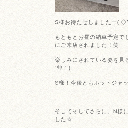
S様お待たせしましたー(‘◇’
もともとお昼の納車予定でし
にご来店されました！笑
楽しみにされている姿を見る
´艸｀)
S様！今後ともホットジャ
そしてそしてさらに、N様に
した☆