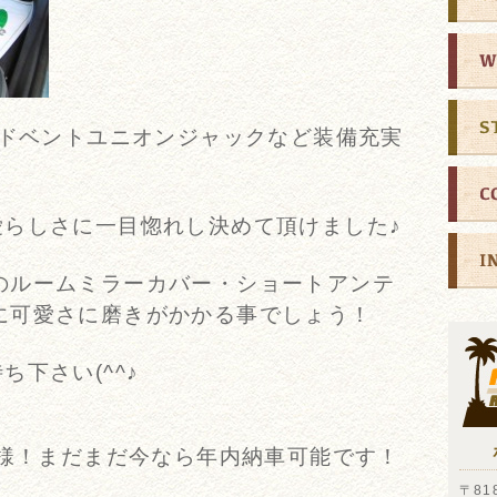
イドベントユニオンジャックなど装備充実
愛らしさに一目惚れし決めて頂けました♪
のルームミラーカバー・ショートアンテ
に可愛さに磨きがかかる事でしょう！
下さい(^^♪
皆様！まだまだ今なら年内納車可能です！
〒818