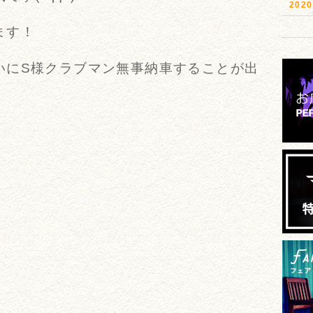
20
ます！
いにS様クラブマン無事納車することが出