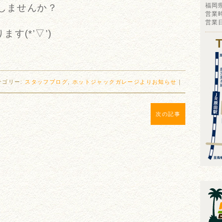
福岡
ごしませんか？
営業時
営業
す(*’▽’)
テゴリー:
スタッフブログ
,
ホットジャックガレージよりお知らせ
｜
次の記事