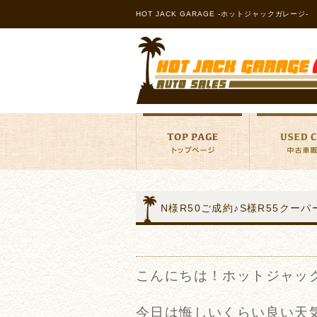
HOT JACK GARAGE -ホットジャックガレージ-
N様R50ご成約♪S様R55ク
こんにちは！ホットジャッ
今日は悔しいくらい良い天気で