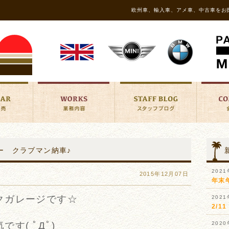
欧州車、輸入車、アメ車、中古車をお
ーパー クラブマン納車♪
202
2015年12月07日
年末
クガレージです☆
202
2/
す( ﾟДﾟ)
202