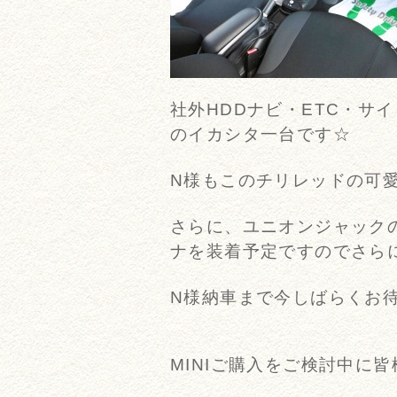
社外HDDナビ・ETC・サ
のイカシタ一台です☆
N様もこのチリレッドの可
さらに、ユニオンジャック
ナを装着予定ですのでさら
N様納車まで今しばらくお待ち
MINIご購入をご検討中に