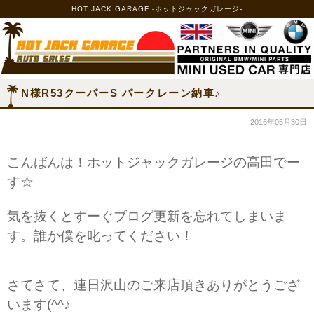
HOT JACK GARAGE -ホットジャックガレージ-
N様R53クーパーS パークレーン納車♪
2016年05月30日
こんばんは！ホットジャックガレージの高田でー
す☆
気を抜くとすーぐブログ更新を忘れてしまいま
す。誰か僕を叱ってください！
さてさて、連日沢山のご来店頂きありがとうござ
います(^^♪