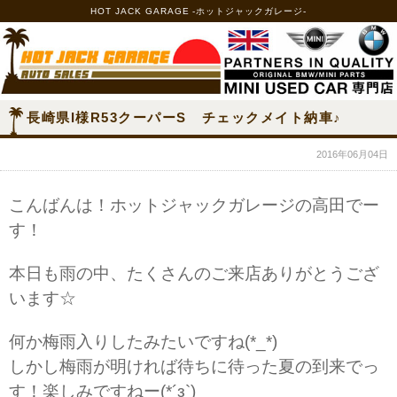
HOT JACK GARAGE -ホットジャックガレージ-
長崎県I様R53クーパーS チェックメイト納車♪
2016年06月04日
こんばんは！ホットジャックガレージの高田でー
す！
本日も雨の中、たくさんのご来店ありがとうござ
います☆
何か梅雨入りしたみたいですね(*_*)
しかし梅雨が明ければ待ちに待った夏の到来でっ
す！楽しみですねー(*´з`)