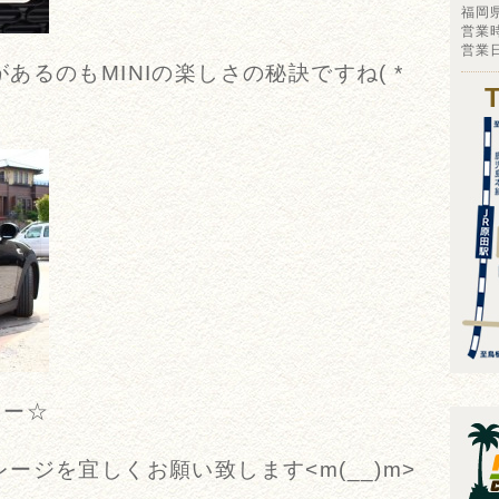
福岡
営業時
営業
るのもMINIの楽しさの秘訣ですね( *
たー☆
ージを宜しくお願い致します<m(__)m>