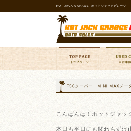
HOT JACK GARAGE -ホットジャックガレージ-
F56クーパー MINI MAXメ
こんばんは！ホットジャッ
本日も平日にも関わらず沢