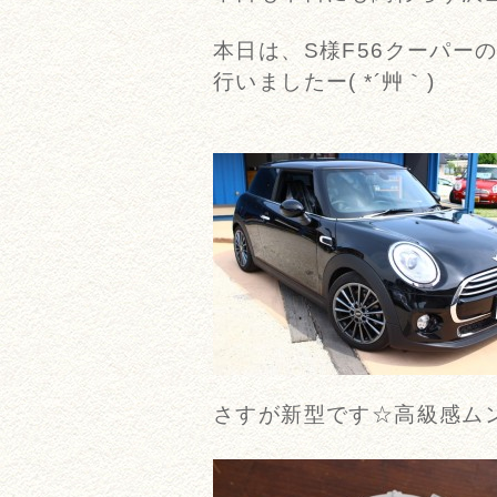
本日は、S様F56クーパーの
行いましたー( *´艸｀)
さすが新型です☆高級感ム