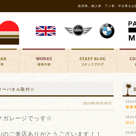
欧州車、輸入車、アメ車、中古車をお
ーターパネル取付☆
202
2016年06月08日
年末
クガレージでっす☆
202
2/
山のご来店ありがとうございます！！
202