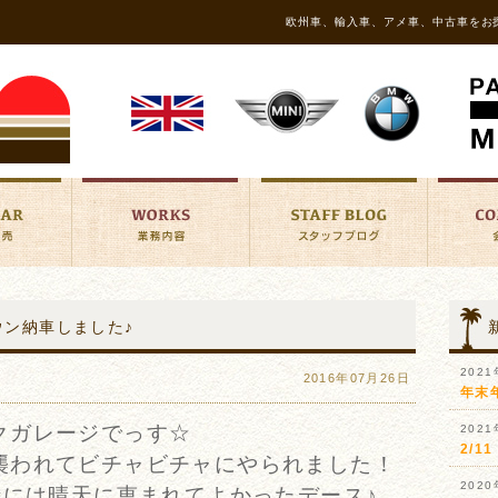
欧州車、輸入車、アメ車、中古車をお
ウン納車しました♪
202
2016年07月26日
年末
クガレージでっす☆
202
2/
襲われてビチャビチャにやられました！
202
時には晴天に恵まれてよかったデース♪