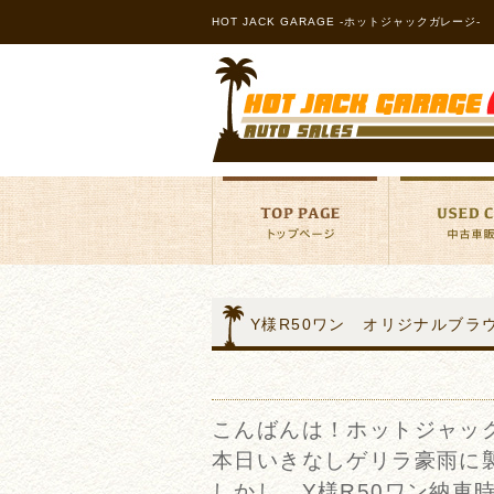
HOT JACK GARAGE -ホットジャックガレージ-
Y様R50ワン オリジナルブラ
こんばんは！ホットジャッ
本日いきなしゲリラ豪雨に
しかし、Y様R50ワン納車