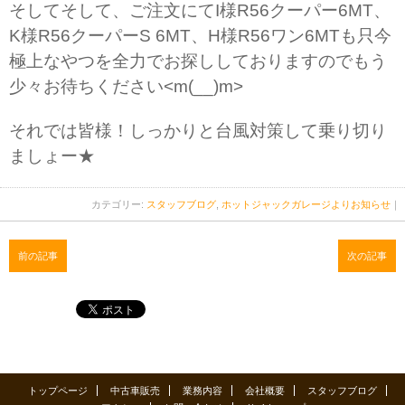
そしてそして、ご注文にてI様R56クーパー6MT、
K様R56クーパーS 6MT、H様R56ワン6MTも只今
極上なやつを全力でお探ししておりますのでもう
少々お待ちください<m(__)m>
それでは皆様！しっかりと台風対策して乗り切り
ましょー★
カテゴリー:
スタッフブログ
,
ホットジャックガレージよりお知らせ
｜
前の記事
次の記事
トップページ
中古車販売
業務内容
会社概要
スタッフブログ