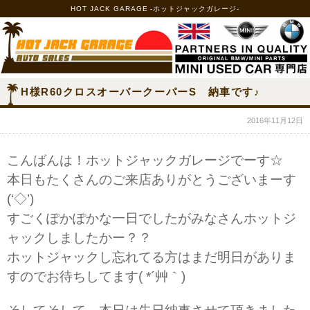
HOT JACK GARAGE -ホットジャックガレージ-
H様R60クロスオーバークーパーS 納車です♪
2016年11月12日
こんばんは！ホットジャックガレージでーす☆
本日もたくさんのご来店ありがとうございまーす
(‘◇’)ゞ
すごくぽかぽかな一日でしたがみなさんホットジ
ャックしましたかー？？
ホットジャックし忘れてる方はまだ明日がありま
すのでお待ちしてます( *´艸｀)