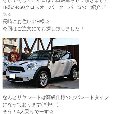
そしてそして、本日は先日納車させて頂きました
H様のR60クロスオーバークーパーSのご紹介デー
ス☆
長崎にお住いのH様☆
今回はご注文にてお探し致しました！
なんとリヤシートは高級仕様のセパレートタイプ
になっております( *´艸｀)
そう！4人乗りでーす☆