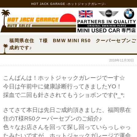
HOT JACK GARAGE -ホットジャックガレージ-
福岡県在住 T様 BMW MINI R50 クーパーセブンご
成約です♪
2016年11月30日
こんばんは！ホットジャックガレージでーす☆
今日は午前中に健康診断行ってきましたYO！
採血で二回も針さされてもうショボンです(*_*;
さてさて本日は先日ご成約頂きました、福岡県在
住のT様R50クーパーセブンのご紹介♪
色々なお店さんを回って探し回っていらっしゃっ
たみたいですが、ホットジャックガレージで運命