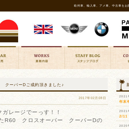
欧州車、輸入車、アメ車、中古車をお
バー クーパーDご成約頂きました♪
202
2017年02月08日
年末
クガレージでーっす！！
202
2/
たR60 クロスオーバー クーパーDの
202