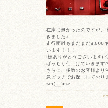
在庫に無かったのですが、
きました♪
走行距離もまだまだ8,00
います！！！
I様ありがとうございます(‘◇
ばっちり仕上げていきますので
さらに、多数のお客様より
急ピッチでお探ししており
<m(__)m>
カ