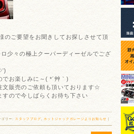
I様のご要望をお聞きしてお探しさせて頂
0キロ少々の極上クーパーディーゼルでござ
’)ゞ
お楽しみに～( *´艸｀)
注文販売のご依頼も頂いております☆
ますので今しばらくお待ち下さい
テゴリー:
スタッフブログ
,
ホットジャックガレージよりお知らせ
｜