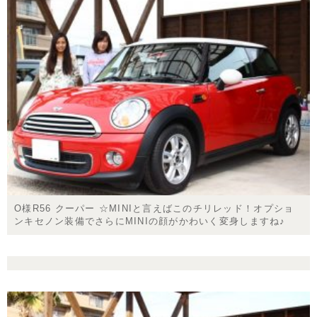
O様R56 クーパー ☆MINIと言えばこのチリレッド！オプショ
ンキセノン装備でさらにMINIの顔がかわいく変身しますね♪