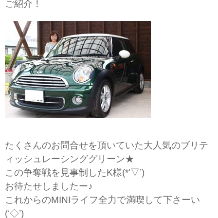
ご紹介！
たくさんのお問合せを頂いていた大人気のブリテ
ィッシュレーシンググリーン★
この争奪戦を見事制したK様(*’▽’)
お待たせしましたー♪
これからのMINIライフ全力で満喫して下さーい
(‘◇’)ゞ