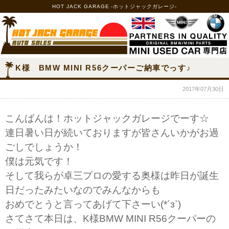
HOT JACK GARAGE -ホットジャックガレージ-
K様 BMW MINI R56クーパーご納車でっす♪
2017年07月30日
こんばんは！ホットジャックガレージでーす☆
連日暑い日が続いておりますが皆さんいかがお過
ごしでしょうか！
僕は元気です！
そして我らが卓三プロの愛する奥様は昨日が誕生
日だったみたいなのでみんなからも
おめでとうと言ってあげて下さーい(*´з`)
さてさて本日は、K様BMW MINI R56クーパーの