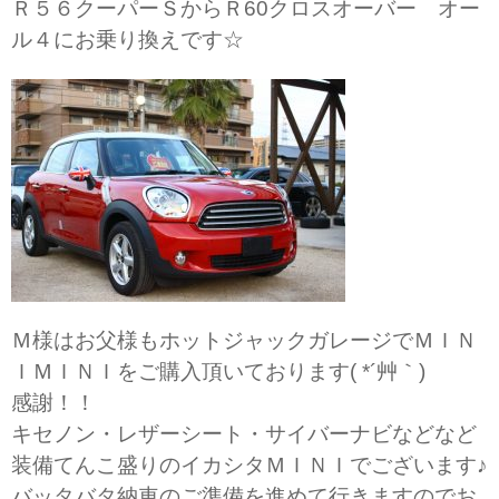
Ｒ５６クーパーＳからＲ60クロスオーバー オー
ル４にお乗り換えです☆
Ｍ様はお父様もホットジャックガレージでＭＩＮ
ＩＭＩＮＩをご購入頂いております( *´艸｀)
感謝！！
キセノン・レザーシート・サイバーナビなどなど
装備てんこ盛りのイカシタＭＩＮＩでございます♪
バッタバタ納車のご準備を進めて行きますのでお