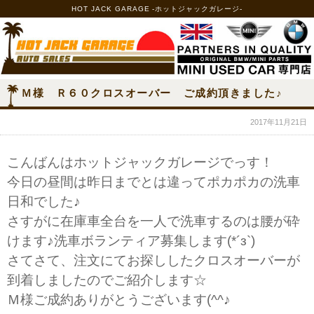
HOT JACK GARAGE -ホットジャックガレージ-
Ｍ様 Ｒ６０クロスオーバー ご成約頂きました♪
2017年11月21日
こんばんはホットジャックガレージでっす！
今日の昼間は昨日までとは違ってポカポカの洗車
日和でした♪
さすがに在庫車全台を一人で洗車するのは腰が砕
けます♪洗車ボランティア募集します(*´з`)
さてさて、注文にてお探ししたクロスオーバーが
到着しましたのでご紹介します☆
Ｍ様ご成約ありがとうございます(^^♪