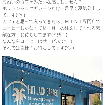
海沿いのカフェみたいな感じしません？
ホットジャックガレージだけ一足早く夏気分出し
てます(*´з`)
カフェと思って入ってきたら、ＭＩＮＩ専門店で
コーヒーじゃなくてＭＩＮＩの注文してくれる素
敵な方、お待ちしてます( *´艸｀)
なんならコーヒーはサービスです！
それでは皆様！お待ちしてます(‘◇’)ゞ