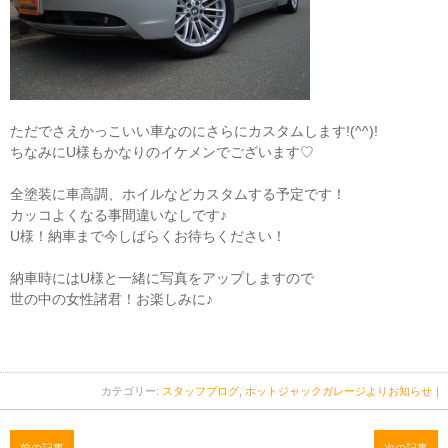
ただでさえかっこいい車なのにさらにカスタムします!(^^)!
ちなみにU様もかなりのイケメンでございます♡
全塗装に車高調、ホイルなどカスタムする予定です！
カッコよくなる事間違いなしです♪
U様！納車まで今しばらくお待ちください！
納車時にはU様と一緒に写真をアップしますので
世の中の女性諸君！お楽しみに♪
カテゴリー:
スタッフブログ
,
ホットジャックガレージよりお知らせ
｜
前の記事
次の記事