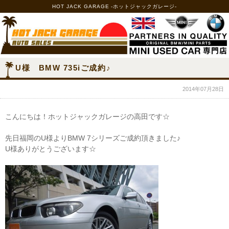
HOT JACK GARAGE -ホットジャックガレージ-
U様 BMW 735iご成約♪
2014年07月28日
こんにちは！ホットジャックガレージの高田です☆
先日福岡のU様よりBMW 7シリーズご成約頂きました♪
U様ありがとうございます☆