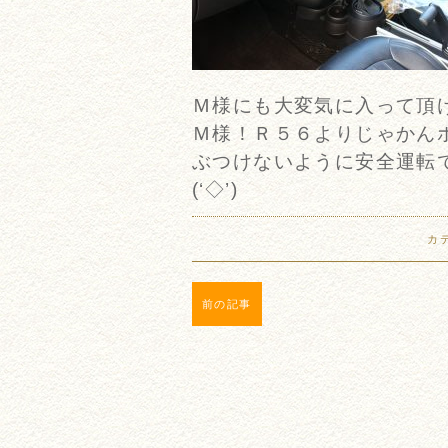
Ｍ様にも大変気に入って頂
Ｍ様！Ｒ５６よりじゃかん
ぶつけないように安全運転
(‘◇’)ゞ
カ
前の記事