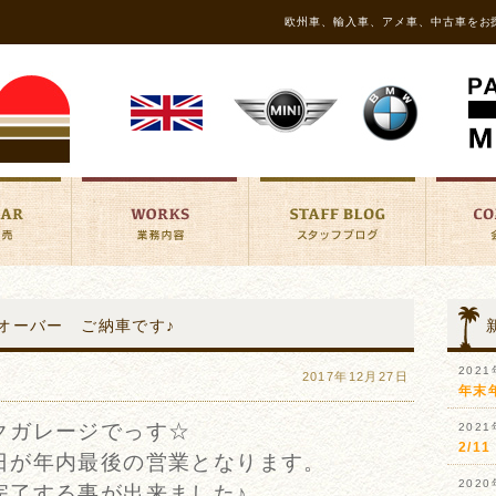
欧州車、輸入車、アメ車、中古車をお
ロスオーバー ご納車です♪
202
2017年12月27日
年末
クガレージでっす☆
202
2/
日が年内最後の営業となります。
202
完了する事が出来ました♪