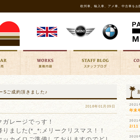
欧州車、輸入車、アメ車、中古車をお
パーSご成約頂きました♪
202
2018年01月09日
年末
クガレージでっす！
202
2/
りました(*_*;メリークリスマス！！
202
ホッカイロご準備しておりますのでどし