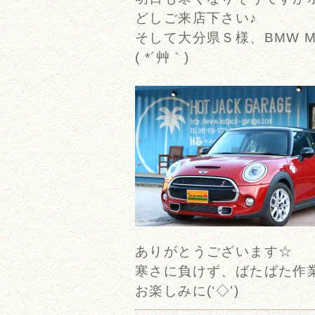
どしご来店下さい♪
そして大分県Ｓ様、BMW M
( *´艸｀)
ありがとうございます☆
寒さに負けず、ばたばた作
お楽しみに(‘◇’)ゞ