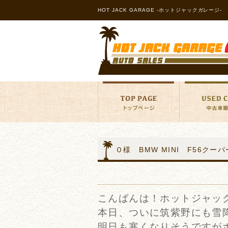
HOT JACK GARAGE -ホットジャックガレージ-
Ｏ様 BMW MINI F56クー
こんばんは！ホットジャッ
本日、ついに筑紫野にも雪降
明日も寒くなりそうですが