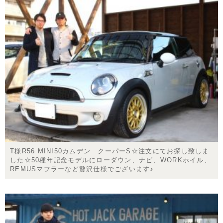
T様R56 MINI50カムデン クーパーS☆注文にてお探し致しま
した☆50種年記念モデルにローダウン、ナビ、WORKホイル、
REMUSマフラーなど贅沢仕様でございます♪