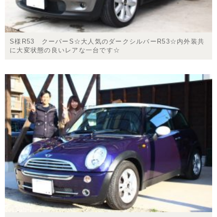
S様R53 クーパーS☆大人気のダークシルバーR53☆内外装共
に大変状態の良いレアな一台です☆