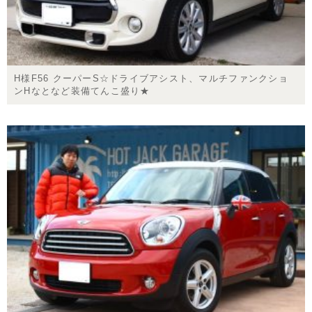
H様F56 クーパーS☆ドライブアシスト、マルチファンクショ
ンHなとなど装備てんこ盛り★