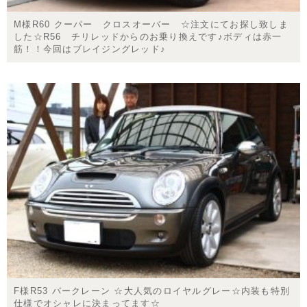
M様R60 クーパー クロスオーバー ☆注文にてお探し致しま
した☆R56 チリレッドからのお乗り換えです♪ボディは赤一
筋！！今回はブレイジングレッド♪
F様R53 パークレーン ☆大人気のロイヤルグレー☆内装も特別
仕様でオシャレに決まってます☆