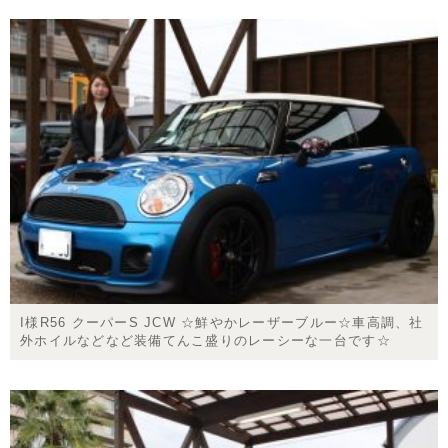
I様R56 クーパーS JCW ☆鮮やかレーザーブルー☆車高調、社
外ホイルなどなど装備てんこ盛りのレーシーな一台です☆