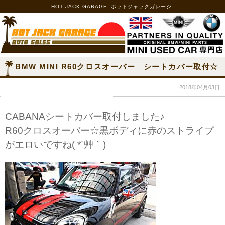
HOT JACK GARAGE -ホットジャックガレージ-
BMW MINI R60クロスオーバー シートカバー取付☆
2018年04月03日
CABANAシートカバー取付しました♪
R60クロスオーバー☆黒ボディに赤のストライプ
がエロいですね( *´艸｀)