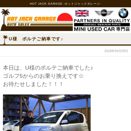
HOT JACK GARAGE -ホットジャックガレージ-
U様 ポルテご納車です♪
2018年04月09日
本日は、U様のポルテご納車でした♪
ゴルフ5からのお乗り換えです☆
お待たせしました！！！