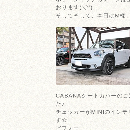
おります(‘◇’)ゞ
そしてそして、本日はM様、
CABANAシートカバーの
た♪
チェッカーがMINIのイン
す☆
ビフォー