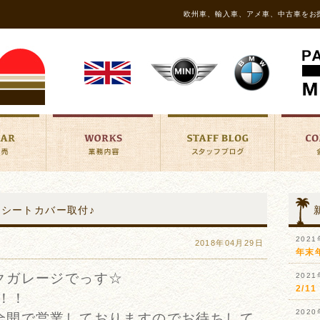
欧州車、輸入車、アメ車、中古車をお
ン シートカバー取付♪
202
2018年04月29日
年末
クガレージでっす☆
202
2/
！！
202
全開で営業しておりますのでお待ちして