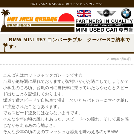
HOT JACK GARAGE -ホットジャックガレージ-
BMW MINI R57 コンバーチブル クーパーSご納車で
す♪
2018年07月03日
こんばんはホットジャックガレージです☆
台風が絶好調に暴れておりますが皆様いかがお過ごしでしょうか？
小学生のころ頃、台風の日に自転車に乗っていたらやたらとスピー
ド出たことを記憶しております。
坂道で猛スピードで自転車で滑走していたらパトカーにマイク越し
に注意されたこともあります。
でもスピード違反にはならないようです。
そんな少年の頃の誰しもあった、スピードへの憧れ、そして風を感
じながら走るあの心地よさ。
そんな少年の頃のあのフレッシュな感覚を味わえるのがBMW