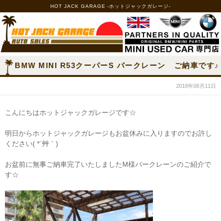
HOT JACK GARAGE -ホットジャックガレージ-
BMW MINI R53クーパーS パークレーン ご納車です♪
2018年08月11日
こんにちはホットジャックガレージです☆
明日からホットジャックガレージもお盆休みに入りますのでお許し
ください( *´艸｀)
お盆前に無事ご納車完了いたしましたM様パークレーンのご紹介で
す☆