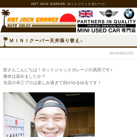
HOT JACK GARAGE -ホットジャックガレージ-
ＭＩＮＩクーパー天井張り替え♪
2014年08月20日
皆さんこんにちは！ホットジャックガレージの高田です♪
連休は楽めましたか？
当店の卓三プロは楽しみ過ぎて顔がゆるゆるです！