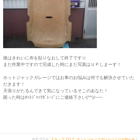
後はきれいに布を貼りなおして終了です☆
まだ作業中ですので完成した時にまた写真はＵＰしまーす！
ホットジャックガレージではお車のお悩みは何でも解決させていた
だきます！
天張りがたるんできて気になっているそこのあなた！
困った時はﾎｯﾄｼﾞｬｯｸｶﾞﾚｰｼﾞにご連絡下さい(^^)/~~~
カテゴリー:
スタッフブログ
,
ホットジャックガレージよりお知らせ
｜