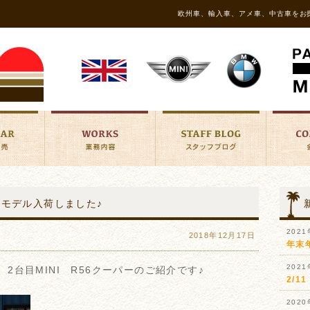
欧州車、輸入車、アメ車、中古車をお
後期モデル入荷しました♪
202
2018年12月17日
年末
202
、2台目MINI R56クーパーのご紹介です♪
2/
202