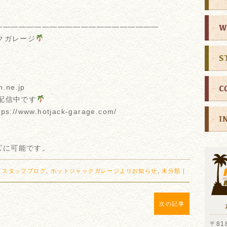
—————————————————————
クガレージ
n.ne.jp
も配信中です
www.hotjack-garage.com/
ズに可能です。
:
スタッフブログ
,
ホットジャックガレージよりお知らせ
,
未分類
｜
次の記事
〒818