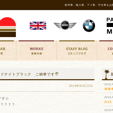
欧州車、輸入車、アメ車、中古車をお
 ミッドナイトブラック ご納車です
202
2019年02月12日
年末
202
です☆
2/
か？？？？
202