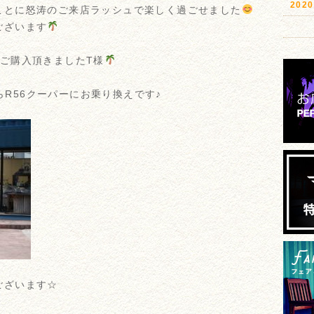
20
ことに怒涛のご来店ラッシュで楽しく過ごせました
ございます
ご購入頂きましたT様
からR56クーパーにお乗り換えです♪
ございます☆