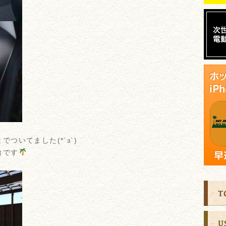
ついてました(*´з`)
台です