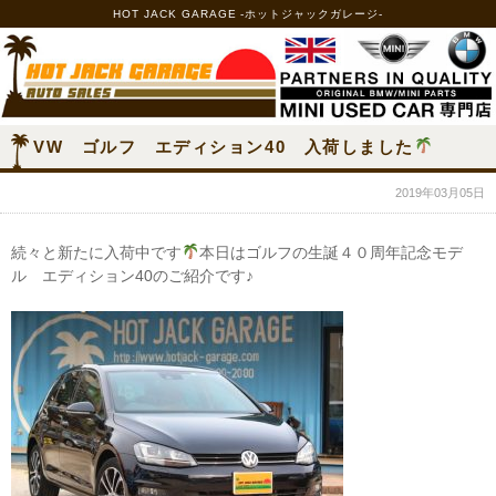
HOT JACK GARAGE -ホットジャックガレージ-
VW ゴルフ エディション40 入荷しました
2019年03月05日
続々と新たに入荷中です
本日はゴルフの生誕４０周年記念モデ
ル エディション40のご紹介です♪