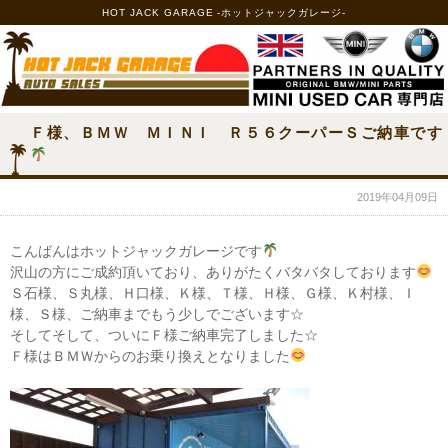
HOT JACK GARAGE -ホットジャックガレージ-
Ｆ様、ＢＭＷ ＭＩＮＩ Ｒ５６クーパーＳご納車です
2019年04月09日
こんばんはホットジャックガレージです
沢山の方にご成約頂いており、ありがたくバタバタしております
Ｓ石様、Ｓ丸様、Ｈ口様、Ｋ様、Ｔ様、Ｈ様、Ｇ様、Ｋ村様、Ｉ
様、Ｓ様、ご納車までもう少しでございます☆
そしてそして、ついにＦ様ご納車完了しました☆
Ｆ様はＢＭＷからのお乗り換えとなりました