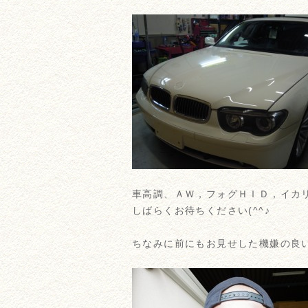
車高調、ＡＷ，フォグＨＩＤ，イカ
しばらくお待ちください(^^♪
ちなみに前にもお見せした機嫌の良