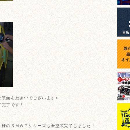
塗装面を磨き中でございます♪
て完了です！
Ｕ様のＢＭＷ７シリーズも全塗装完了しました！