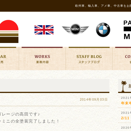
欧州車、輸入車、アメ車、中古車をお
202
2014年09月03日
年末
202
ガレージの高田です♪
2/
ーミニの全塗装完了しました！
202