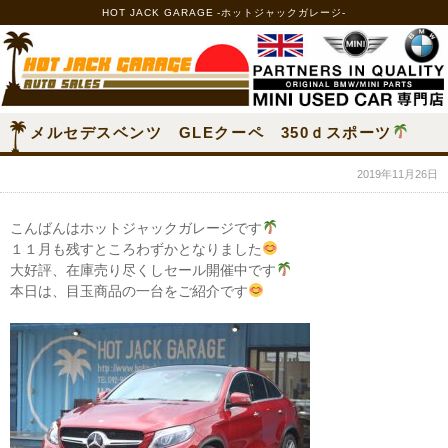
HOT JACK GARAGE -ホットジャックガレージ-
メルセデスベンツ GLEクーペ 350ｄスポーツ
2019年11月26日
こんばんはホットジャックガレージです
１１月も残すところわずかとなりました
大好評、在庫売り尽くしセール開催中です
本日は、目玉商品の一台をご紹介です