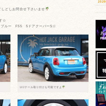
20
どしどしお問合せ下さいませ
す☆
ックブルー F55 5ドアクーパーS☆
U/Jテール取り付けも可能ですよ