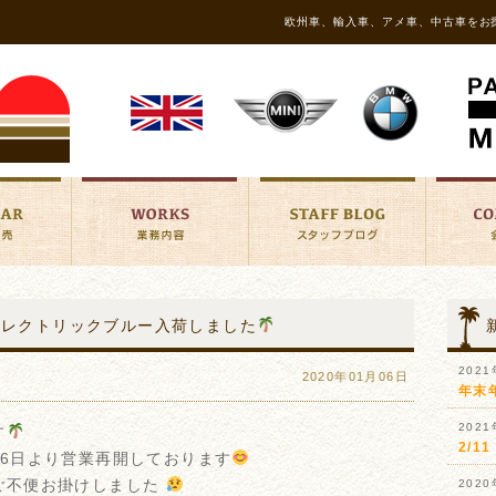
欧州車、輸入車、アメ車、中古車をお
S エレクトリックブルー入荷しました
202
2020年01月06日
年末
202
す
2/
6日より営業再開しております
ご不便お掛けしました
202