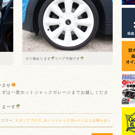
ガリ傷あります
リペア可能です
いませ
まずは一度ホットジャックガレージまでお越しくださ
りまーす
テゴリー:
スタッフブログ
,
ホットジャックガレージよりお知らせ
｜