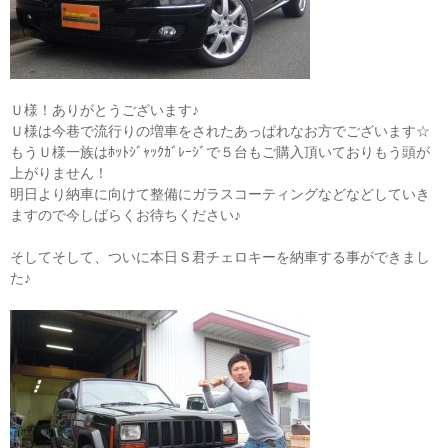
Ｕ様！ありがとうございます♪
Ｕ様は今巷で流行りの増車をされたあっぱれなお方でございます☆
もうＵ様一族はﾎｯﾄｼﾞｬｯｸｶﾞﾚｰｼﾞで５台もご購入頂いておりもう頭が
上がりません！
明日より納車に向けて整備にガラスコーティングなどなどしていき
ますので今しばらくお待ちください♪
そしてそして、ついに本日Ｓ君チェロキーを納車する事ができまし
た♪