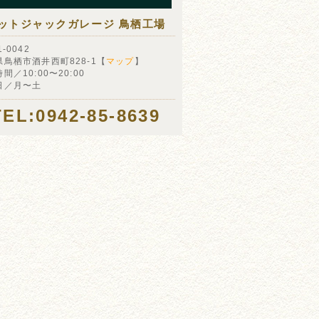
ットジャックガレージ 鳥栖工場
-0042
県鳥栖市酒井西町828-1【
マップ
】
間／10:00〜20:00
日／月〜土
TEL:0942-85-8639