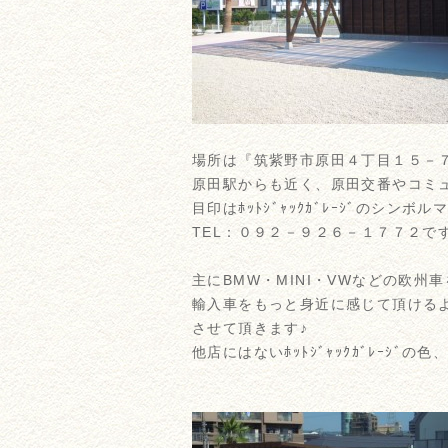
場所は『筑紫野市原田４丁目１５－
原田駅からも近く、原田交番やコミ
目印はﾎｯﾄｼﾞｬｯｸｶﾞﾚｰｼﾞのシン
TEL：０９２－９２６－１７７２で
主にBMW・MINI・VWなどの欧州
輸入車をもっと身近に感じて頂ける
させて頂きます♪
他店にはないﾎｯﾄｼﾞｬｯｸｶﾞﾚｰｼ