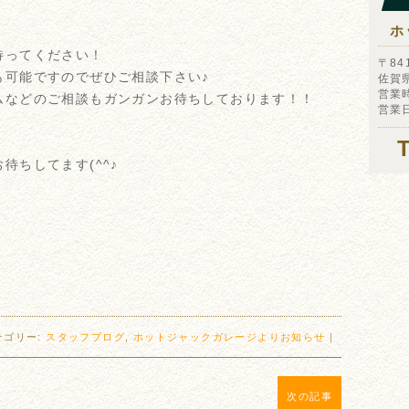
ホ
待ってください！
〒841
も可能ですのでぜひご相談下さい♪
佐賀
営業時
ムなどのご相談もガンガンお待ちしております！！
営業
待ちしてます(^^♪
テゴリー:
スタッフブログ
,
ホットジャックガレージよりお知らせ
｜
次の記事