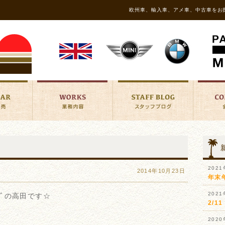
欧州車、輸入車、アメ車、中古車をお
202
2014年10月23日
年末
202
ｰｼﾞの高田です☆
2/
！
202