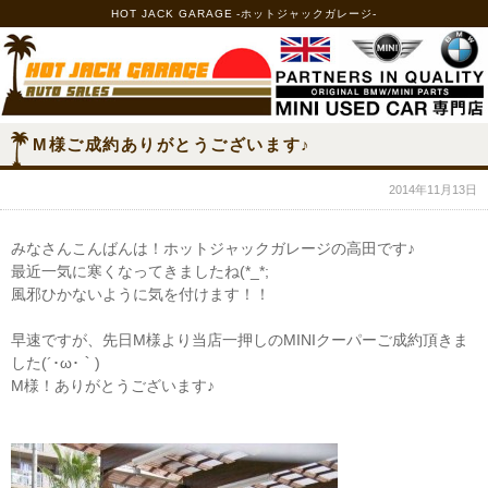
HOT JACK GARAGE -ホットジャックガレージ-
M様ご成約ありがとうございます♪
2014年11月13日
みなさんこんばんは！ホットジャックガレージの高田です♪
最近一気に寒くなってきましたね(*_*;
風邪ひかないように気を付けます！！
早速ですが、先日M様より当店一押しのMINIクーパーご成約頂きま
した(´･ω･｀)
M様！ありがとうございます♪