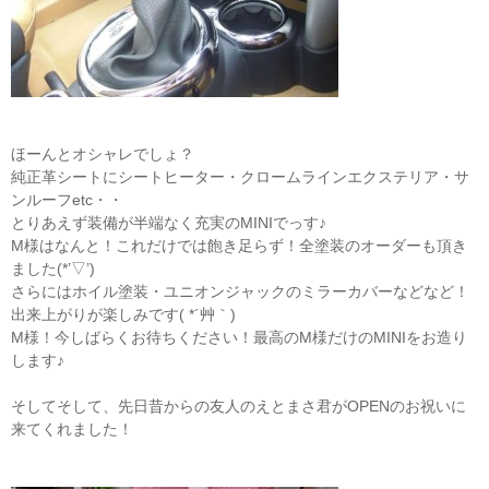
ほーんとオシャレでしょ？
純正革シートにシートヒーター・クロームラインエクステリア・サ
ンルーフetc・・
とりあえず装備が半端なく充実のMINIでっす♪
M様はなんと！これだけでは飽き足らず！全塗装のオーダーも頂き
ました(*’▽’)
さらにはホイル塗装・ユニオンジャックのミラーカバーなどなど！
出来上がりが楽しみです( *´艸｀)
M様！今しばらくお待ちください！最高のM様だけのMINIをお造り
します♪
そしてそして、先日昔からの友人のえとまさ君がOPENのお祝いに
来てくれました！