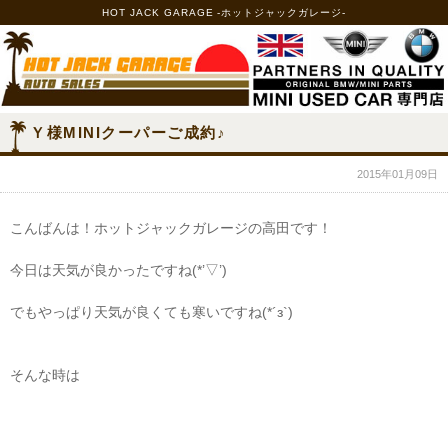
HOT JACK GARAGE -ホットジャックガレージ-
Ｙ様MINIクーパーご成約♪
2015年01月09日
こんばんは！ホットジャックガレージの高田です！
今日は天気が良かったですね(*’▽’)
でもやっぱり天気が良くても寒いですね(*´з`)
そんな時は