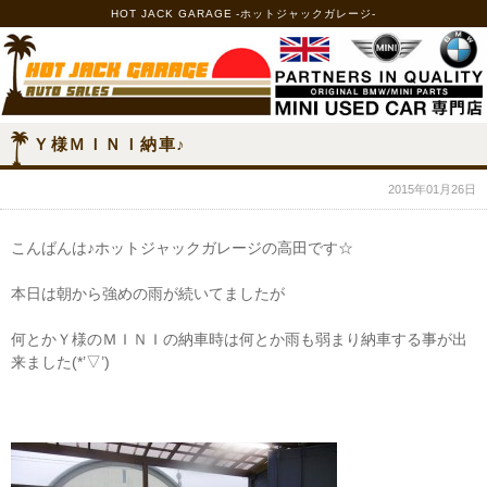
HOT JACK GARAGE -ホットジャックガレージ-
Ｙ様ＭＩＮＩ納車♪
2015年01月26日
こんばんは♪ホットジャックガレージの高田です☆
本日は朝から強めの雨が続いてましたが
何とかＹ様のＭＩＮＩの納車時は何とか雨も弱まり納車する事が出
来ました(*’▽’)