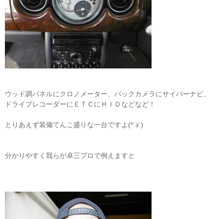
ウッド調パネルにクロノメーター、バックカメラにサイバーナビ、
ドライブレコーダーにＥＴＣにＨＩＤなどなど！
とりあえず装備てんこ盛りな一台ですよ(*´з`)
分かりやすく我らが卓三プロで例えますと