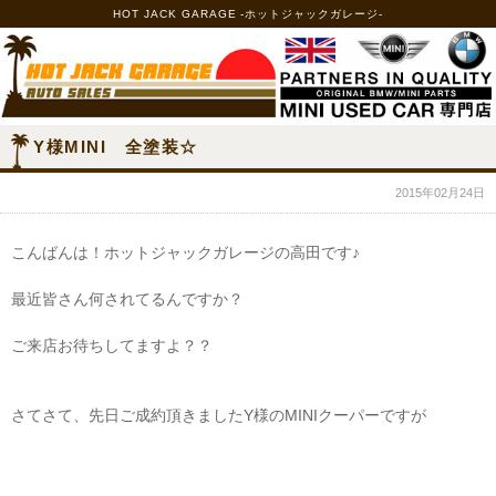
HOT JACK GARAGE -ホットジャックガレージ-
Y様MINI 全塗装☆
2015年02月24日
こんばんは！ホットジャックガレージの高田です♪
最近皆さん何されてるんですか？
ご来店お待ちしてますよ？？
さてさて、先日ご成約頂きましたY様のMINIクーパーですが