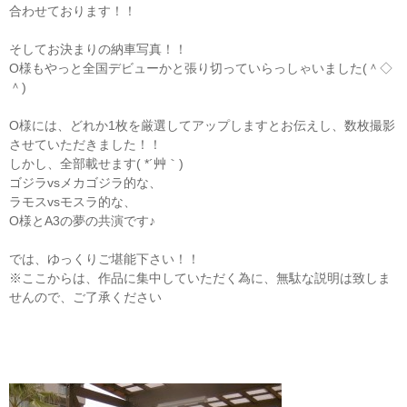
合わせております！！
そしてお決まりの納車写真！！
O様もやっと全国デビューかと張り切っていらっしゃいました(＾◇
＾)
O様には、どれか1枚を厳選してアップしますとお伝えし、数枚撮影
させていただきました！！
しかし、全部載せます( *´艸｀)
ゴジラvsメカゴジラ的な、
ラモスvsモスラ的な、
O様とA3の夢の共演です♪
では、ゆっくりご堪能下さい！！
※ここからは、作品に集中していただく為に、無駄な説明は致しま
せんので、ご了承ください