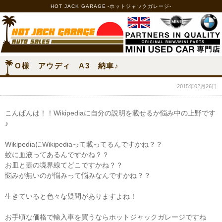
HOT JACK GARAGE -ホットジャックガレージ-
O様 アウディ A3 納車♪
2015年02月26日
こんばんは！！Wikipediaに自分の説明を載せるか悩み中の上野です
♪
WikipediaにWikipediaって載ってるんですかね？？
蚊に血液ってあるんですかね？？
お皿と壺の境界線てどこですかね？？
悩みが無いのが悩みって悩みなんですかね？？
生きていると色々な疑問がありますよね！
お手頃な価格で輸入車を買うならホットジャックガレージですね