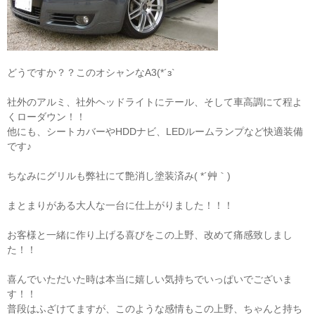
どうですか？？このオシャンなA3(*´з`
社外のアルミ、社外ヘッドライトにテール、そして車高調にて程よ
くローダウン！！
他にも、シートカバーやHDDナビ、LEDルームランプなど快適装備
です♪
ちなみにグリルも弊社にて艶消し塗装済み( *´艸｀)
まとまりがある大人な一台に仕上がりました！！！
お客様と一緒に作り上げる喜びをこの上野、改めて痛感致しまし
た！！
喜んでいただいた時は本当に嬉しい気持ちでいっぱいでございま
す！！
普段はふざけてますが、このような感情もこの上野、ちゃんと持ち